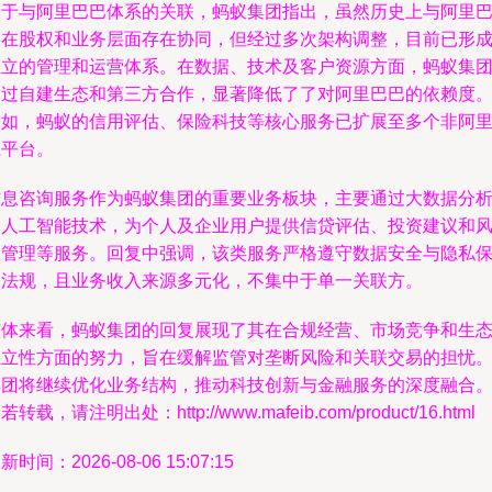
关于与阿里巴巴体系的关联，蚂蚁集团指出，虽然历史上与阿里
巴在股权和业务层面存在协同，但经过多次架构调整，目前已形
独立的管理和运营体系。在数据、技术及客户资源方面，蚂蚁集
通过自建生态和第三方合作，显著降低了了对阿里巴巴的依赖度
例如，蚂蚁的信用评估、保险科技等核心服务已扩展至多个非阿
系平台。
信息咨询服务作为蚂蚁集团的重要业务板块，主要通过大数据分
和人工智能技术，为个人及企业用户提供信贷评估、投资建议和
险管理等服务。回复中强调，该类服务严格遵守数据安全与隐私
护法规，且业务收入来源多元化，不集中于单一关联方。
整体来看，蚂蚁集团的回复展现了其在合规经营、市场竞争和生
独立性方面的努力，旨在缓解监管对垄断风险和关联交易的担忧
集团将继续优化业务结构，推动科技创新与金融服务的深度融合
若转载，请注明出处：http://www.mafeib.com/product/16.html
新时间：2026-08-06 15:07:15