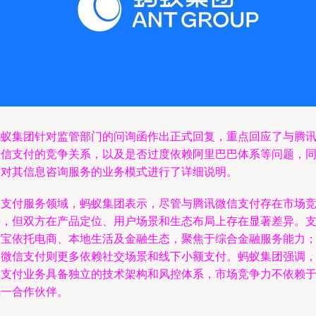
蚂蚁集团针对监管部门的问询函作出正式回复，重点回应了与腾
微信支付的竞争关系，以及是否过度依赖阿里巴巴体系等问题，
时对其信息咨询服务的业务模式进行了详细说明。
在支付服务领域，蚂蚁集团表示，尽管与腾讯微信支付存在市场
争，但双方在产品定位、用户场景和生态布局上存在显著差异。
付宝依托电商、本地生活及金融生态，聚焦于综合金融服务能力
而微信支付则更多依赖社交场景和线下小额支付。蚂蚁集团强调
其支付业务具备独立的技术架构和风控体系，市场竞争力不依赖
单一合作伙伴。